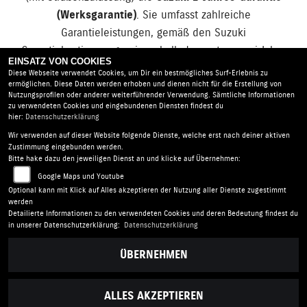
(Werksgarantie)
. Sie umfasst zahlreiche
Garantieleistungen, gemäß den Suzuki
Garantiebestimmungen innerhalb der ersten zwei Jahre
EINSATZ VON COOKIES
nach Kauf einer offiziellen neuen Suzuki.
Diese Webseite verwendet Cookies, um Dir ein bestmögliches Surf-Erlebnis zu
ermöglichen. Diese Daten werden erhoben und dienen nicht für die Erstellung von
Nutzungsprofilen oder anderer weiterführender Verwendung. Sämtliche Informationen
zu verwendeten Cookies und eingebundenen Diensten findest du
hier:
Datenschutzerklärung
Wir verwenden auf dieser Website folgende Dienste, welche erst nach deiner aktiven
Suhrau's Motorshop |
Krepenstraße 6 | 30165 Hannover |
Zustimmung eingebunden werden.
Deutschland
Bitte hake dazu den jeweiligen Dienst an und klicke auf Übernehmen:
AGB
|
Impressum
|
Datenschutz
|
Disclaimer
|
Google Maps und Youtube
Barrierefreiheit
|
Batterieverordnung
Optional kann mit Klick auf Alles akzeptieren der Nutzung aller Dienste zugestimmt
werden
Detailierte Informationen zu den verwendeten Cookies und deren Bedeutung findest du
Folgen Sie uns
in unserer Datenschutzerklärung:
Datenschutzerklärung
ÜBERNEHMEN
ALLES AKZEPTIEREN